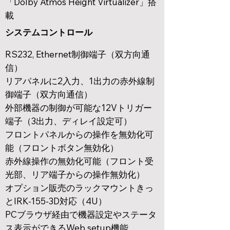
「Dolby Atmos Height Virtualizer」搭
載
​​システムコントロール
RS232, Ethernet制御端子
（双方向通
信）
リアパネルに2入力、1出力の赤外線制
御端子（双方向通信）
外部機器の制御が可能な12Vトリガー
端子（3出力、ディレイ設定可）
フロントパネルからの操作を無効化可
能（フロントボタン無効化）
赤外線操作の無効化可能（フロント受
光部、リア端子からの操作無効化）
オプション販売のラックマウントきっ
とIRK-155-3D対応（4U）
​PCブラウザ経由で機器設定やステータ
ス表示ができるWeb setup機能