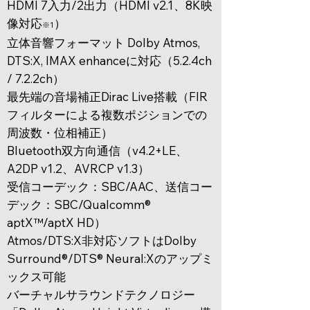
HDMI 7入力/2出力（HDMI v2.1、8K映
像対応
）
※1
立体音響フォーマット Dolby Atmos,
DTS:X, IMAX enhanceに対応（5.2.4ch
/ 7.2.2ch）
最先端の音場補正Dirac Live搭載（FIR
フィルターによる複数ポジションでの
周波数・位相補正）
Bluetooth双方向通信（v4.2+LE、
A2DP v1.2、AVRCP v1.3）
受信コーデック：SBC/AAC、送信コー
デック：SBC/Qualcomm®
aptX™/aptX HD）
Atmos/DTS:X非対応ソフトはDolby
Surround®/DTS® Neural:Xのアップミ
ックス可能
​バーチャルサラウンドテクノロジー