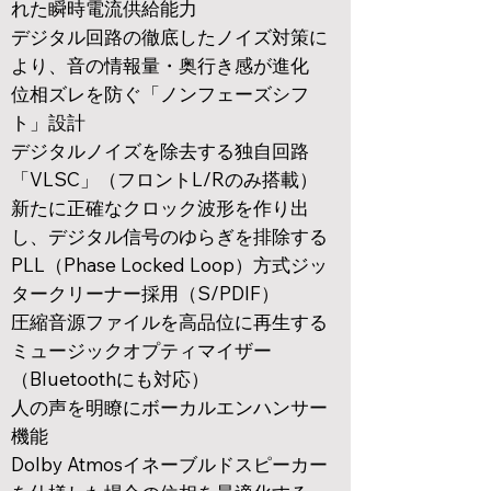
れた瞬時電流供給能力
デジタル回路の徹底したノイズ対策に
より、音の情報量・奥行き感が進化
位相ズレを防ぐ「ノンフェーズシフ
ト」設計
デジタルノイズを除去する独自回路
「VLSC」（フロントL/Rのみ搭載）
新たに正確なクロック波形を作り出
し、デジタル信号のゆらぎを排除する
PLL（Phase Locked Loop）方式ジッ
ター
クリーナー採用（S/PDIF）
圧縮音源ファイルを高品位に再生する
ミュージックオプティマイザー
（Bluetoothにも対応）
人の声を明瞭にボーカルエンハンサー
機能
Dolby Atmosイネーブルドスピーカー