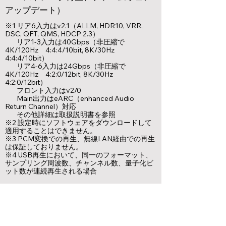
アップデート）
※1 リア6入力はv2.1（ALLM, HDR10, VRR,
DSC, QFT, QMS, HDCP 2.3）
リア1-3入力は40Gbps（非圧縮で
4K/120Hz 4:4:4/10bit, 8K/30Hz
4:4:4/10bit）
リア4-6入力は24Gbps（非圧縮で
4K/120Hz 4:2:0/12bit, 8K/30Hz
4:2:0/12bit）
フロント入力はv2/0
Main出力はeARC（enhanced Audio
Return Channel）対応
その他詳細は取扱説明書を参照
※2 設定時にソフトウェアをダウンロードして
適用することはできません。
※3 PCM変換での再生、無線LAN経由での再生
は保証しておりません。
※4 USB再生において、同一のフォーマット、
サンプリング周波数、チャンネル数、量子化ビ
ット数が連続再生される場合